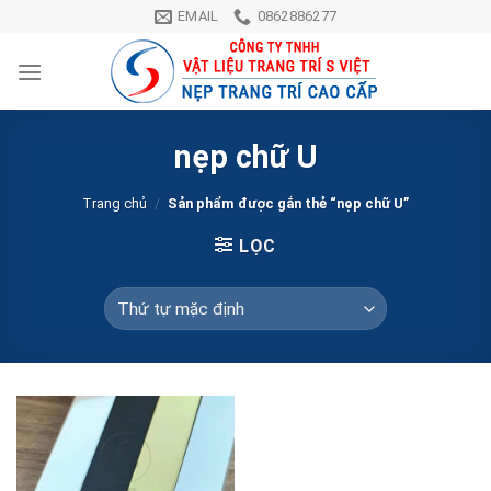
Skip
EMAIL
0862886277
to
content
nẹp chữ U
Trang chủ
/
Sản phẩm được gắn thẻ “nẹp chữ U”
LỌC