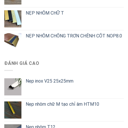
NẸP NHÔM CHỮ T
NẸP NHÔM CHỐNG TRƠN CHÊNH CỐT NOP8.0
ĐÁNH GIÁ CAO
Nẹp inox V25 25x25mm
Nẹp nhôm chữ M tạo chỉ âm HTM10
Nẹp nhôm T12