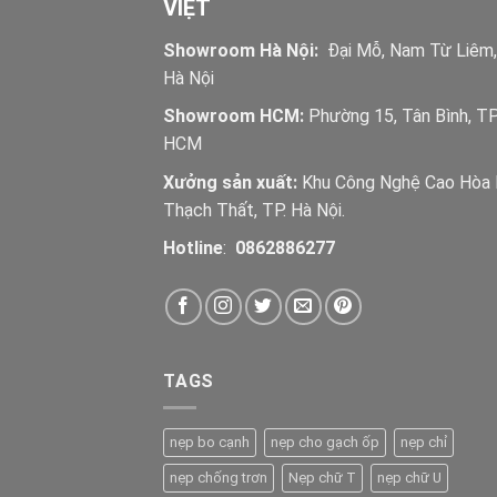
VIỆT
Showroom Hà Nội:
Đại Mỗ, Nam Từ Liêm,
Hà Nội
Showroom HCM:
Phường 15, Tân Bình, TP
HCM
Xưởng sản xuất:
Khu Công Nghệ Cao Hòa 
Thạch Thất, TP. Hà Nội.
Hotline
:
0862886277
TAGS
nẹp bo cạnh
nẹp cho gạch ốp
nẹp chỉ
nẹp chống trơn
Nẹp chữ T
nẹp chữ U