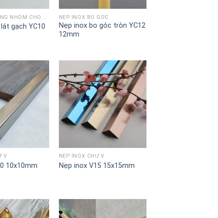
NẸP GÓC TƯỜNG NHÔM CHO GẠCH MEN VÀ ĐÁ ỐP LÁT
NẸP INOX BO GÓC
Nẹp inox bo góc tròn YC12
lát gạch YC10
12mm
Ữ V
NẸP INOX CHỮ V
10 10x10mm
Nẹp inox V15 15x15mm