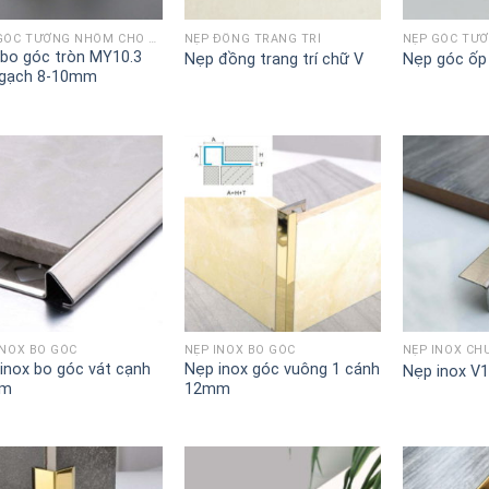
NẸP GÓC TƯỜNG NHÔM CHO GẠCH MEN VÀ ĐÁ ỐP LÁT
NẸP ĐỒNG TRANG TRÍ
bo góc tròn MY10.3
Nẹp đồng trang trí chữ V
Nẹp góc ốp 
 gạch 8-10mm
INOX BO GÓC
NẸP INOX BO GÓC
NẸP INOX CH
inox bo góc vát cạnh
Nẹp inox góc vuông 1 cánh
Nẹp inox V
mm
12mm