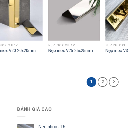
INOX CHỮ V
NẸP INOX CHỮ V
NẸP INOX CH
inox V20 20x20mm
Nẹp inox V25 25x25mm
Nẹp inox V
1
2
ĐÁNH GIÁ CAO
Nẹp nhôm T6