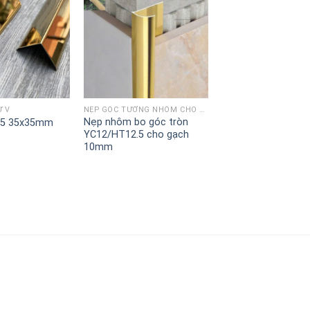
Ữ V
NẸP GÓC TƯỜNG NHÔM CHO GẠCH MEN VÀ ĐÁ ỐP LÁT
Nẹp nhôm bo góc tròn
35 35x35mm
YC12/HT12.5 cho gạch
10mm