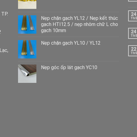
 TP.
24
Nẹp chặn gạch YL12 / Nẹp kết thúc
Th5
gạch HTI12.5 / nẹp nhôm chữ L cho
gạch 10mm
24
.
Th5
Nẹp chặn gạch YL10 / YL12
22
Lạc,
Th5
Nẹp góc ốp lát gạch YC10