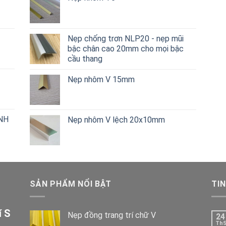
Nẹp chống trơn NLP20 - nẹp mũi
bậc chân cao 20mm cho mọi bậc
cầu thang
Nẹp nhôm V 15mm
NH
Nẹp nhôm V lệch 20x10mm
SẢN PHẨM NỔI BẬT
TIN
í S
Nẹp đồng trang trí chữ V
24
Th5