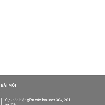
 BÀI MỚI
Sự khác biệt giữa các loại inox 304, 201
và 316