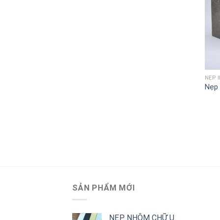
NẸP 
Nẹp 
SẢN PHẨM MỚI
NẸP NHÔM CHỮ U