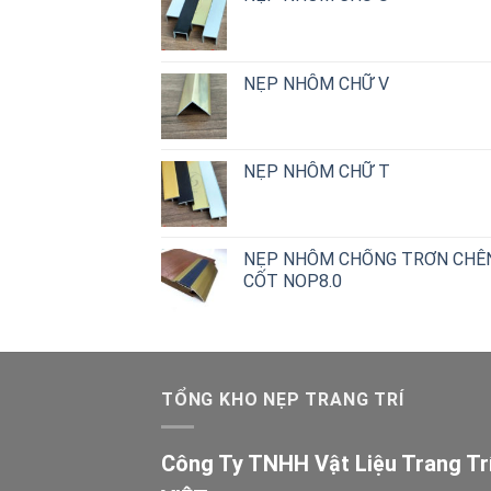
NẸP NHÔM CHỮ V
NẸP NHÔM CHỮ T
NẸP NHÔM CHỐNG TRƠN CHÊ
CỐT NOP8.0
TỔNG KHO NẸP TRANG TRÍ
Công Ty TNHH Vật Liệu Trang Tr