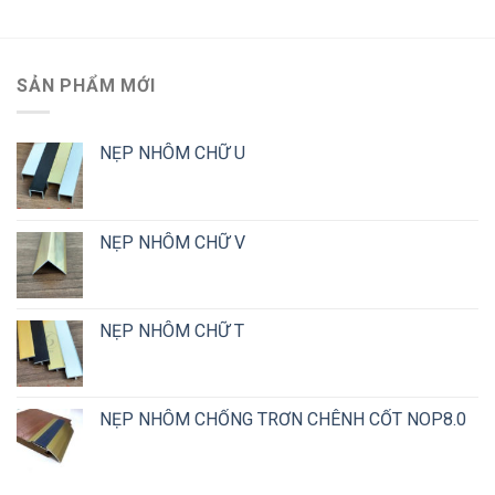
SẢN PHẨM MỚI
NẸP NHÔM CHỮ U
NẸP NHÔM CHỮ V
NẸP NHÔM CHỮ T
NẸP NHÔM CHỐNG TRƠN CHÊNH CỐT NOP8.0