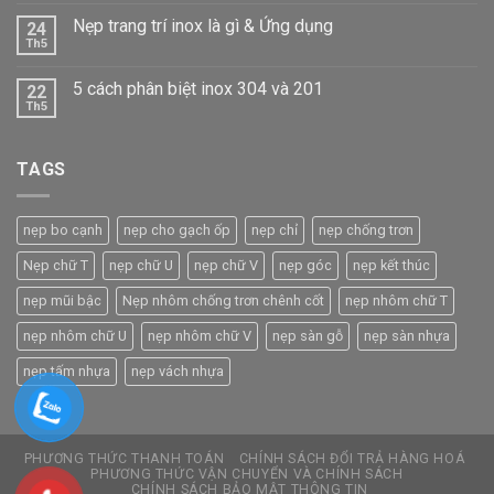
Nẹp trang trí inox là gì & Ứng dụng
24
Th5
5 cách phân biệt inox 304 và 201
22
Th5
TAGS
nẹp bo cạnh
nẹp cho gạch ốp
nẹp chỉ
nẹp chống trơn
Nẹp chữ T
nẹp chữ U
nẹp chữ V
nẹp góc
nẹp kết thúc
nẹp mũi bậc
Nẹp nhôm chống trơn chênh cốt
nẹp nhôm chữ T
nẹp nhôm chữ U
nẹp nhôm chữ V
nẹp sàn gỗ
nẹp sàn nhựa
nẹp tấm nhựa
nẹp vách nhựa
PHƯƠNG THỨC THANH TOÁN
CHÍNH SÁCH ĐỔI TRẢ HÀNG HOÁ
PHƯƠNG THỨC VẬN CHUYỂN VÀ CHÍNH SÁCH
CHÍNH SÁCH BẢO MẬT THÔNG TIN