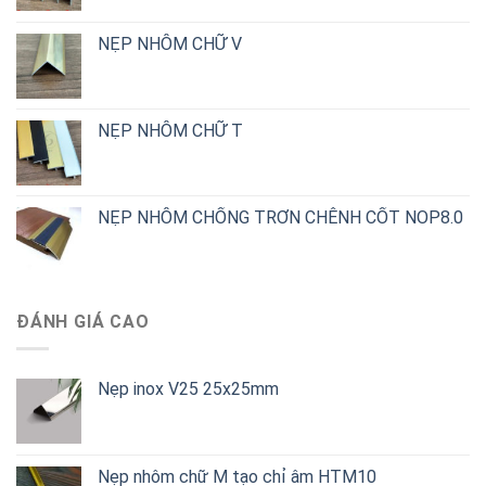
NẸP NHÔM CHỮ V
NẸP NHÔM CHỮ T
NẸP NHÔM CHỐNG TRƠN CHÊNH CỐT NOP8.0
ĐÁNH GIÁ CAO
Nẹp inox V25 25x25mm
Nẹp nhôm chữ M tạo chỉ âm HTM10