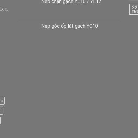
Nẹp chặn gạch YL10 / YL12
22
Lạc,
Th5
Nẹp góc ốp lát gạch YC10
ậc
T