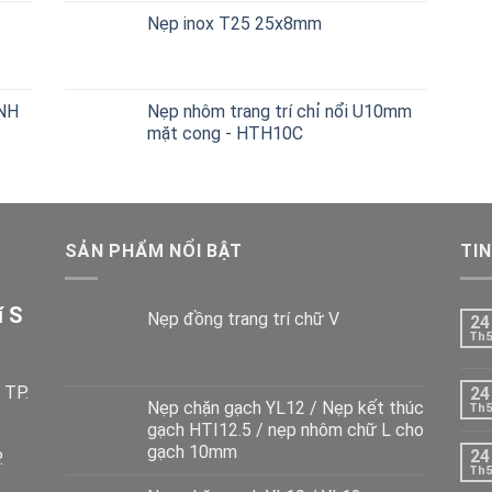
Nẹp inox T25 25x8mm
NH
Nẹp nhôm trang trí chỉ nổi U10mm
mặt cong - HTH10C
SẢN PHẨM NỔI BẬT
TIN
í S
Nẹp đồng trang trí chữ V
24
Th5
 TP.
24
Nẹp chặn gạch YL12 / Nẹp kết thúc
Th5
gạch HTI12.5 / nẹp nhôm chữ L cho
gạch 10mm
24
.
Th5