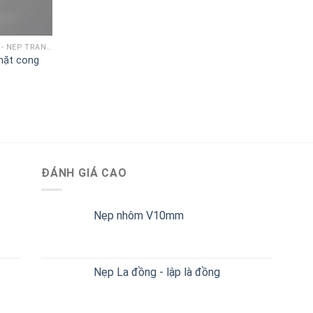
NẸP NHÔM CHỮ T - NẸP TRANG TRÍ CHỈ T
mặt cong
ĐÁNH GIÁ CAO
Nẹp nhôm V10mm
Nẹp La đồng - lập là đồng