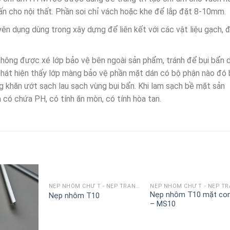
ấn cho nội thất. Phần soi chỉ vách hoặc khe để lắp đặt 8-10mm.
ên dụng dùng trong xây dựng để liên kết với các vật liệu gạch, đ
không được xé lớp bảo vệ bên ngoài sản phẩm, tránh để bụi bẩn 
át hiện thấy lớp màng bảo vệ phần mặt dán có bộ phận nào đó 
g khăn ướt sạch lau sạch vùng bụi bẩn. Khi lam sạch bề mặt sản
ó chứa PH, có tính ăn mòn, có tính hòa tan.
NẸP NHÔM CHỮ T - NẸP TRANG TRÍ CHỈ T
Nẹp nhôm T10 mặt co
Nẹp nhôm T10
– MS10