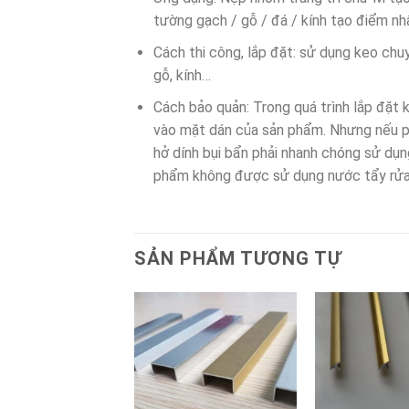
tường gạch / gỗ / đá / kính tạo điểm nh
Cách thi công, lắp đặt: sử dụng keo chuy
gỗ, kính…
Cách bảo quản: Trong quá trình lắp đặt 
vào mặt dán của sản phẩm. Nhưng nếu ph
hở dính bụi bẩn phải nhanh chóng sử dụn
phẩm không được sử dụng nước tẩy rửa c
SẢN PHẨM TƯƠNG TỰ
X CHỮ U
ox U4 4x10mm