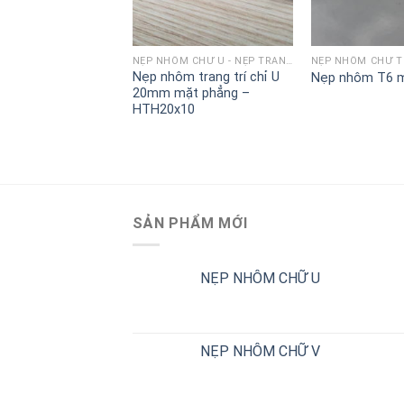
NẸP NHÔM CHỮ U - NẸP TRANG TRÍ CHỈ U
Nẹp nhôm trang trí chỉ U
Nẹp nhôm T6 
20mm mặt phẳng –
HTH20x10
SẢN PHẨM MỚI
NẸP NHÔM CHỮ U
NẸP NHÔM CHỮ V