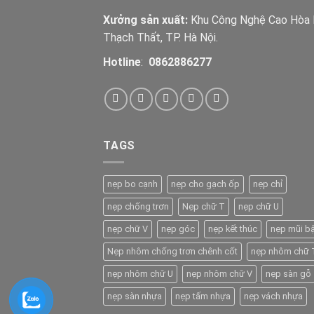
Xưởng sản xuất:
Khu Công Nghệ Cao Hòa 
Thạch Thất, TP. Hà Nội.
Hotline
:
0862886277
TAGS
nẹp bo cạnh
nẹp cho gạch ốp
nẹp chỉ
nẹp chống trơn
Nẹp chữ T
nẹp chữ U
nẹp chữ V
nẹp góc
nẹp kết thúc
nẹp mũi b
Nẹp nhôm chống trơn chênh cốt
nẹp nhôm chữ 
nẹp nhôm chữ U
nẹp nhôm chữ V
nẹp sàn gỗ
nẹp sàn nhựa
nẹp tấm nhựa
nẹp vách nhựa