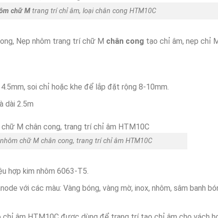
hôm chữ M
trang trí chỉ âm, loại chân cong HTM10C
ong, Nẹp nhôm trang trí chữ M
chân cong
tạo chỉ âm, nẹp chỉ 
 4.5mm, soi chỉ hoặc khe để lắp đặt rộng 8-10mm.
là dài 2.5m
 nhôm chữ M chân cong, trang trí chỉ âm HTM10C
iệu hợp kim nhôm 6063-T5.
node với các màu: Vàng bóng, vàng mờ, inox, nhôm, sâm banh bó
o chỉ âm HTM10C được dùng để trang trí tạo chỉ âm cho vách h